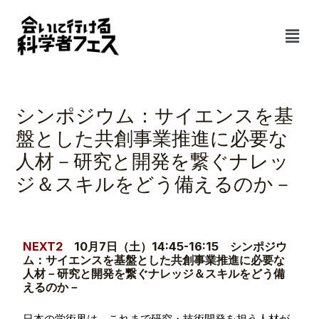
内
メ
容
ニ
を
ュ
ス
ー
Post
キ
navigation
ッ
シンポジウム：サイエンスを基
プ
盤とした共創事業推進に必要な
人材－研究と開発を繋ぐナレッ
ジ＆スキルをどう備えるのか－
NEXT2
10月7日（土）14:45-16:15 シンポジウ
ム：
サイエンスを基盤とした共創事業推進に必要な
人材
－研究と開発を繋ぐナレッジ＆スキルをどう備
えるのか
－
日本の学術界は、これまで研究・技術開発を担う人材が