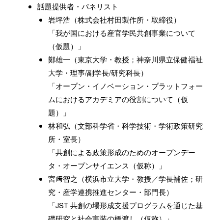
話題提供者・パネリスト
岩坪浩（株式会社村田製作所・取締役）
「我が国における産官学民共創事業について
（仮題）」
鄭雄一（東京大学・教授；神奈川県立保健福祉
大学・理事/副学長/研究科長）
「オープン・イノベーション・プラットフォー
ムにおけるアカデミアの役割について（仮
題）」
林和弘（文部科学省・科学技術・学術政策研究
所・室長）
「共創による政策形成のためのオープンデー
タ・オープンサイエンス（仮称）」
宮﨑智之（横浜市立大学・教授／学長補佐；研
究・産学連携推進センター・部門長）
「JST 共創の場形成支援プログラムを通じた基
礎研究と社会実装の橋渡し（仮称）」